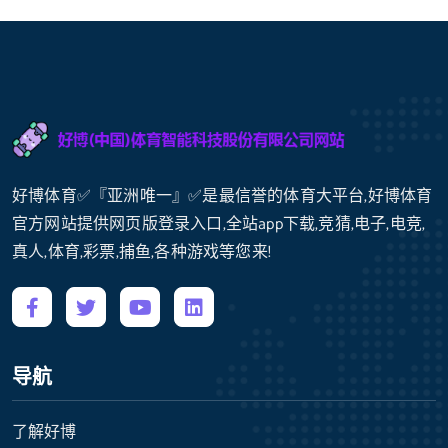
好博体育✅『亚洲唯一』✅是最信誉的体育大平台,好博体育
官方网站提供网页版登录入口,全站app下载,竞猜,电子,电竞,
真人,体育,彩票,捕鱼,各种游戏等您来!
导航
了解好博