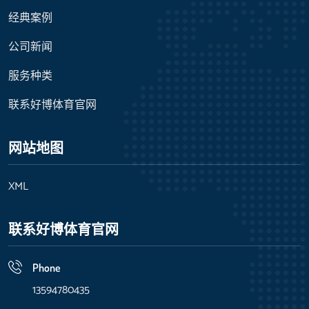
经典案例
公司新闻
服务种类
联系好博体育官网
网站地图
XML
联系好博体育官网
Phone
13594780435