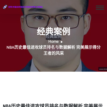
经典案例
Home
NBA历史最佳进攻球员排名与数据解析 完美展示得分
王者的风采
NBA历史最佳进攻球员排名与数据解析 完美展示