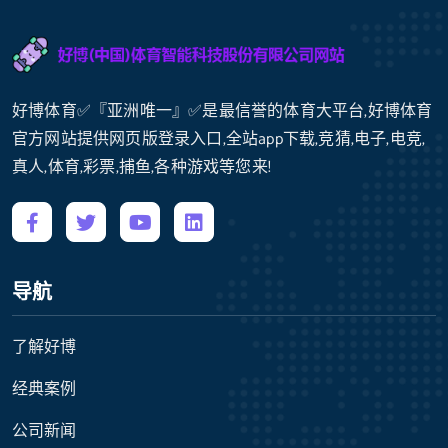
好博体育✅『亚洲唯一』✅是最信誉的体育大平台,好博体育
官方网站提供网页版登录入口,全站app下载,竞猜,电子,电竞,
真人,体育,彩票,捕鱼,各种游戏等您来!
导航
了解好博
经典案例
公司新闻