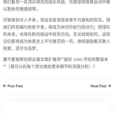
我们看到一名顶尖球员的成长轨迹，也感受到体育运动中难
以割舍的情感纽带。
尽管离别令人不舍，但这也是竞技体育不可避免的现实。球
迷们的祝福与依依不舍，将成为米切尔前行的动力；而球队
的未来，也将在新的挑战中找到方向。无论结局如何，这段
记忆都将成为体育史上不可磨灭的一页，继续激励着无数人
热爱、坚守与追梦。
要不要我帮你把这篇文章扩展到**接近 2000 字的完整版本
**（我可以在每个部分增加更多细节和深度分析）？
Prev Post
Next Post